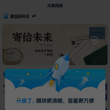
众联网校
请选择科目

资讯
全部
播放破2亿！AI短剧《被裁掉的女孩》爆火！
7天前
置顶
行业新闻