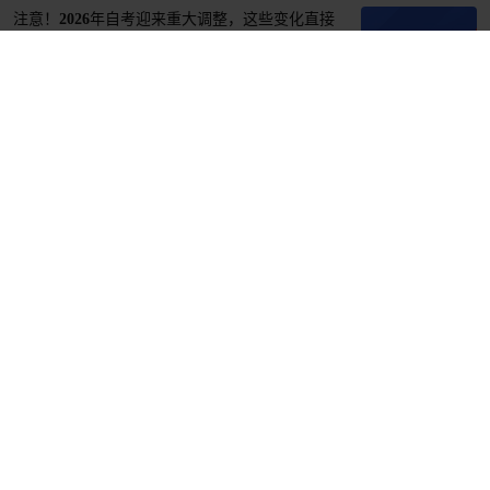
注意！2026年自考迎来重大调整，这些变化直接
影响你的毕业
1个月前
置顶
行业新闻
学历政策越来越严格，又一所高校高等学历继续
教育或将停止招收新生
2个月前
置顶
行业新闻
定了！2026年10月广东自考安排出炉，备考可以
启动了
2个月前
置顶
报考资讯
广东省考办关于2026年高等教育自学考试毕业办
理工作的通告
2个月前
置顶
行业新闻
紧急提醒！警惕退费诈骗，全体学员速速周知
2个月前
置顶
集团动态