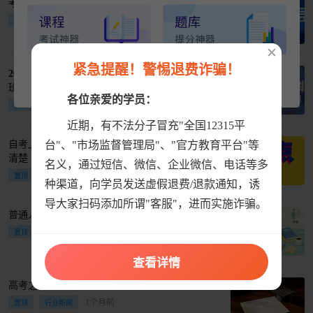
考公政审被卡？你可能遇到了“学历断层”
7天前
置顶
行业新闻
✕
紧急提醒！警惕退费诈骗！
2026成考专升本｜不想考数学？这10个专业对上
班族很友好
各位亲爱的学员：
23天前
置顶
报考资讯
近期，有不法分子冒充"全国12315平
1/5下一步
台"、"市场监督管理局"、"官方教育平台"等
自考上岸后，我到底是第几学历？今天一次性讲
清楚
名义，通过短信、微信、企业微信、电话等多
23天前
置顶
行业新闻
种渠道，向学员发送虚假退费/退款通知，诱
导大家扫码添加所谓"客服"，进而实施诈骗。
普通人硬核底牌：学历，是伴随一生的底气
1个月前
置顶
报考资讯
查看详情
高考之后的路，不止一条
1个月前
置顶
行业新闻